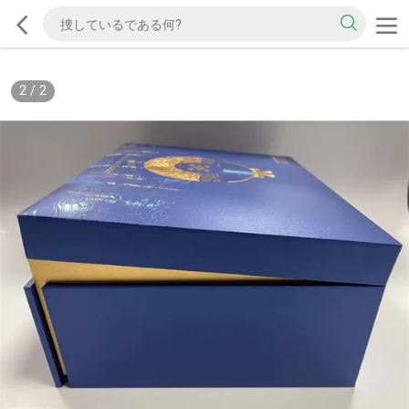
2
/
2