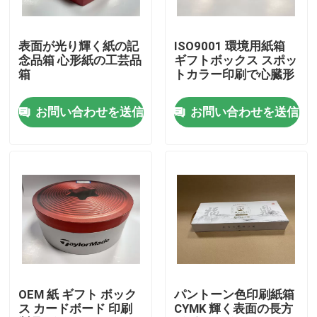
わたしたち に つい て
表面が光り輝く紙の記
ISO9001 環境用紙箱
念品箱 心形紙の工芸品
ギフトボックス スポッ
箱
トカラー印刷で心臓形
工場 ツアー
お問い合わせを送信
お問い合わせを送信
品質管理
連絡 ください
ニュース
引金 を 求め て ください
OEM 紙 ギフト ボック
パントーン色印刷紙箱
ス カードボード 印刷
CYMK 輝く表面の長方
ペーパー ギフト用の箱