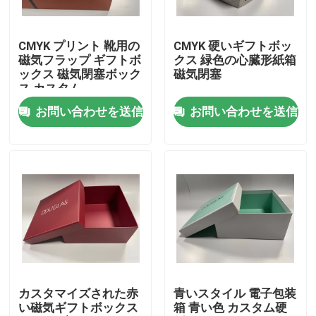
わたしたち に つい て
CMYK プリント 靴用の
CMYK 硬いギフトボッ
磁気フラップ ギフトボ
クス 緑色の心臓形紙箱
ックス 磁気閉塞ボック
磁気閉塞
工場 ツアー
ス カスタム
お問い合わせを送信
お問い合わせを送信
品質管理
連絡 ください
ニュース
引金 を 求め て ください
カスタマイズされた赤
青いスタイル 電子包装
い磁気ギフトボックス
箱 青い色 カスタム硬
ペーパー ギフト用の箱