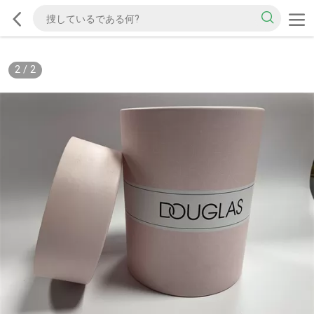
2
/
2