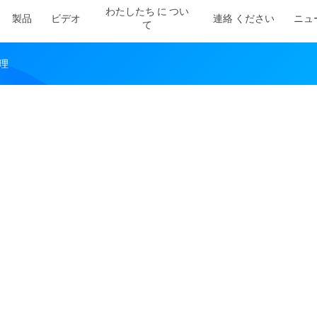
わたしたち に つい
製品
ビデオ
連絡 ください
ニュ
て
管理