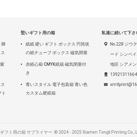
堅いギフト用の箱
私達に続いて下さ
 輝
紙紙 硬い ギフト ボックス 円筒状
No.228 ジ
クス
の紙チューブ ボックス 磁気閉塞
ード シンベイ
 紫
赤紙心箱 CMYK紙箱 磁気閉塞付
地区 シアメン
き
13921311664
クス
青いスタイル 電子包装箱 青い色
xmtlprint@1
フト
カスタム硬紙箱
箱 サプライヤー. © 2024 - 2025 Xiamen Tongli Printing Co., Ltd.. 