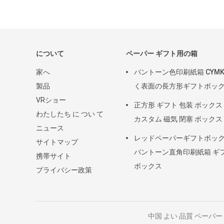
について
ペーパー ギフト用の箱
家へ
パントーン色印刷紙箱 CYMK
製品
く表面の長方形ギフトボッ
VRショー
正方形 ギフト 包装 ボックス
わたしたち に つい て
カスタム 磁気 閉塞 ボックス
ニュース
レッドペーパーギフトボッ
サイトマップ
パントーン直角印刷紙箱 ギ
携帯サイト
ボックス
プライバシー政策
中国 よい 品質 ペーパー ギフト用の