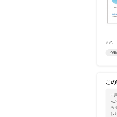
タグ:
心形
この
に
ん
あ
お