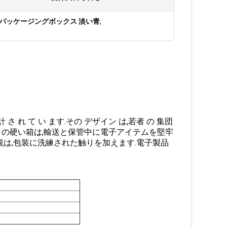
パッケージングボックス 淡い青
,
計 さ れ て い ます.その デザイン は,若者 の 集団
作るこの硬い箱は,輸送と保管中に電子アイテムを堅牢
は,包装に洗練された触りを加えます.電子製品