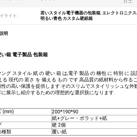
ロゴ:
若いスタイル電子機器の包装箱
,
エレクトロニクス
イライト:
明るい青色 カスタム硬紙箱
説明
い箱 電子製品 包装箱
ング スタイル 紙 の 硬い 箱 は,電子 製品 の 梱包 に 特別 に 設
える 現代の 若さ を 備える もの です.高品質の紙材料から
頼性の高い保護を提供します.そのスリムでスタイリッシュな外観
客に展示し紹介するための理想的な選択肢になります.
 (mm)
200*190*90
紙+グレー・ボラッド+紙
プ
硬 2個
の種類
覆い紙