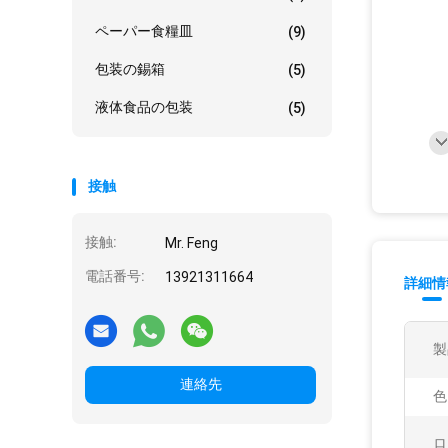
ペーパー食糧皿
(9)
包装の錫箱
(5)
液体食品の包装
(5)
接触
接触:
Mr. Feng
電話番号:
13921311664
詳細情
製
連絡先
色
ロ