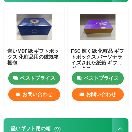
堅いギフト用の箱
折りたたむ紙箱
青いMDF紙 ギフトボッ
FSC 輝く紙 化粧品 ギフ
レッドワインボックス
クス 化粧品用の磁気箱
トボックス パーソナラ
梱包
イズされた紙箱 ギフト
ボックス
マカロンの箱
ベストプライス
ベストプライス
印刷 紙 の 箱
お問い合わせ
お問い合わせ
紙箱
ペーパー食糧皿
堅いギフト用の箱
(9)