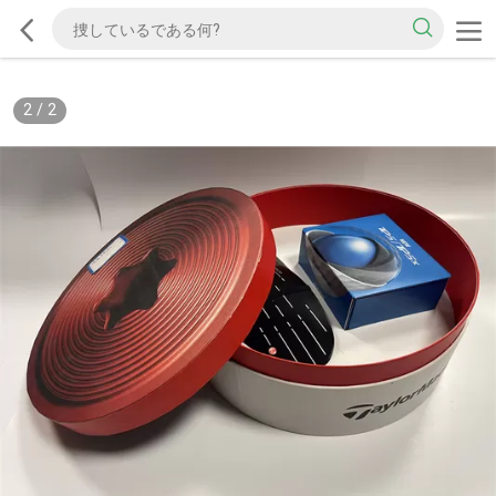
2
/
2