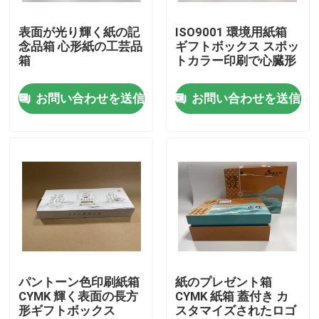
表面が光り輝く紙の記
ISO9001 環境用紙箱
わたしたち に つい て
念品箱 心形紙の工芸品
ギフトボックス スポッ
箱
トカラー印刷で心臓形
工場 ツアー
お問い合わせを送信
お問い合わせを送信
品質管理
連絡 ください
ニュース
引金 を 求め て ください
パントーン色印刷紙箱
紙のプレゼント箱
CYMK 輝く表面の長方
CYMK 紙箱 蓋付き カ
形ギフトボックス
スタマイズされたロゴ
ペーパー ギフト用の箱