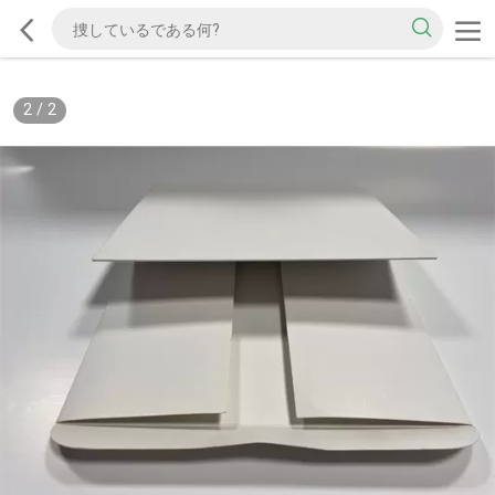
2
/
2