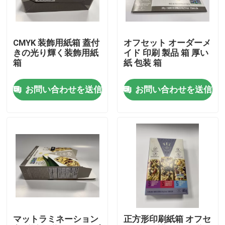
わたしたち に つい て
CMYK 装飾用紙箱 蓋付
オフセット オーダーメ
きの光り輝く装飾用紙
イド 印刷 製品 箱 厚い
工場 ツアー
箱
紙 包装 箱
お問い合わせを送信
お問い合わせを送信
品質管理
連絡 ください
ニュース
引金 を 求め て ください
マットラミネーション
正方形印刷紙箱 オフセ
ペーパー ギフト用の箱