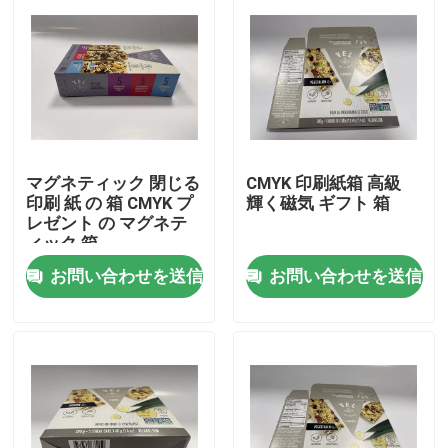
マグネティック 閉じる
CMYK 印刷紙箱 高級
印刷 紙 の 箱 CMYK プ
輝く磁気 ギフト 箱
レゼント の マグネテ
ィック 箱
お問い合わせを送信
お問い合わせを送信
家へ
製品
ビデオ