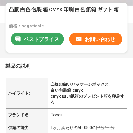
凸版 白色 包装 箱 CMYK 印刷 白色 紙箱 ギフト 箱
価格：negotiable
ベストプライス
お問い合わせ
製品の説明
凸版の白いパッケージボックス
,
白い包装箱 cmyk
,
ハイライト:
cmyk 白い紙箱のプレゼント箱を印刷す
る
ブランド名
Tongli
供給の能力
1ヶ月あたりの500000の部分/部分