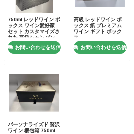
わたしたち に つい て
750ml レッドワイン ボ
高級 レッドワイン ボ
ックス ワイン愛好家
ックス 紙 プレミアム
セット カスタマイズさ
ワイン ギフト ボック
工場 ツアー
れた 高級シャンパン
ス
ボックス
お問い合わせを送信
お問い合わせを送信
品質管理
連絡 ください
ニュース
引金 を 求め て ください
パーソナライズド 贅沢
ワイン 梱包箱 750ml
ペーパー ギフト用の箱