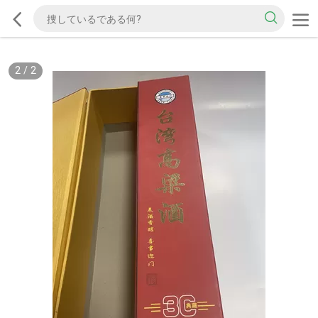
2
/
2